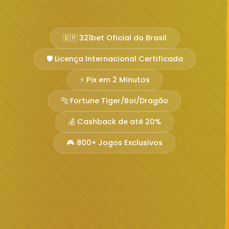
🇧🇷 321bet Oficial do Brasil
🛡️ Licença Internacional Certificada
⚡ Pix em 2 Minutos
🐅 Fortune Tiger/Boi/Dragão
💰 Cashback de até 20%
🎮 800+ Jogos Exclusivos