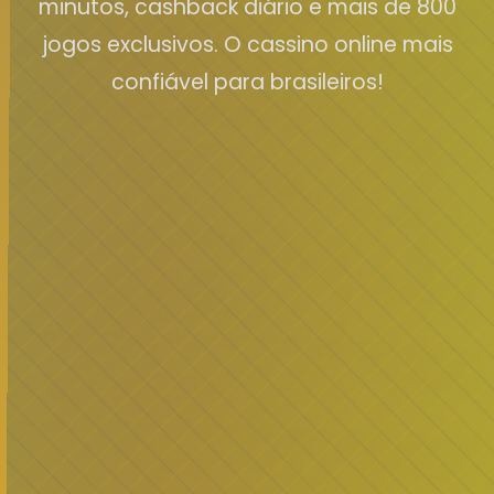
minutos, cashback diário e mais de 800
jogos exclusivos. O cassino online mais
confiável para brasileiros!