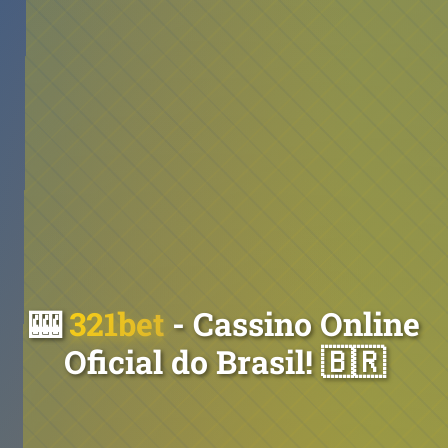
🎰
321bet
- Cassino Online
Oficial do Brasil! 🇧🇷