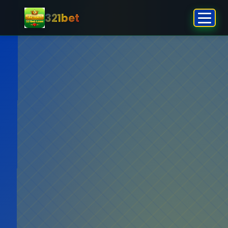
321bet