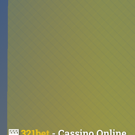
🎰
321bet
- Cassino Online