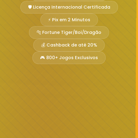
🛡️ Licença Internacional Certificada
⚡ Pix em 2 Minutos
🐅 Fortune Tiger/Boi/Dragão
💰 Cashback de até 20%
🎮 800+ Jogos Exclusivos