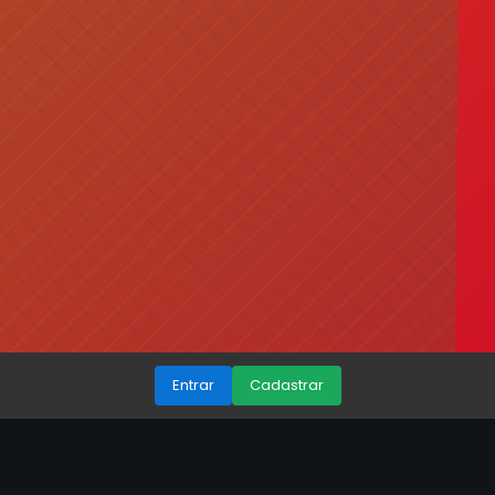
Entrar
Cadastrar