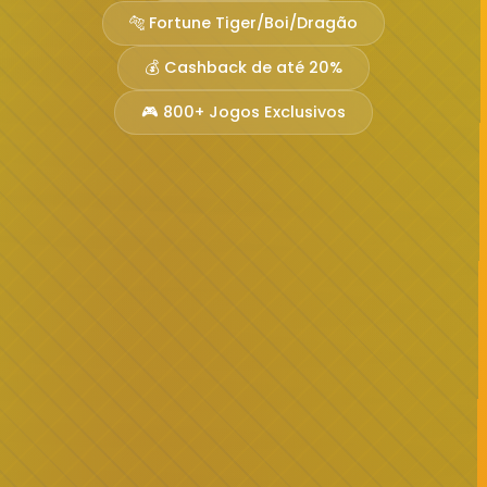
🐅 Fortune Tiger/Boi/Dragão
💰 Cashback de até 20%
🎮 800+ Jogos Exclusivos