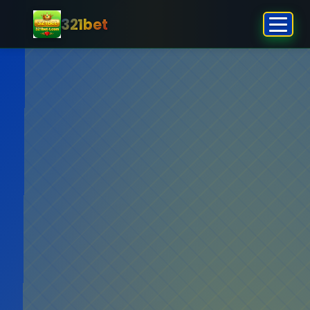
321bet