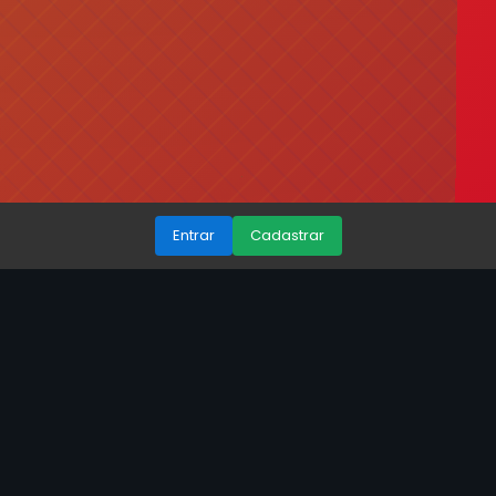
Entrar
Cadastrar