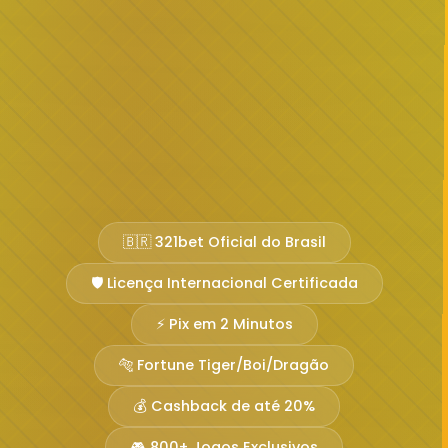
🇧🇷 321bet Oficial do Brasil
🛡️ Licença Internacional Certificada
⚡ Pix em 2 Minutos
🐅 Fortune Tiger/Boi/Dragão
💰 Cashback de até 20%
🎮 800+ Jogos Exclusivos